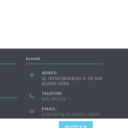
Kontakt
ADRES:
UL. NOSKOWSKIEGO 4, 58-506
JELENIA GÓRA
TELEFON:
605 381 629
EMAIL:
KONTAKT@TELEDENT.COM.PL
AKCPETUJĘ
PROTETYCZNA
HIGIENA
PROTETYKA
PROJEKTY
KONTAKT