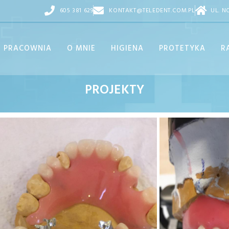
605 381 629
KONTAKT@TELEDENT.COM.PL
UL. N
PRACOWNIA
O MNIE
HIGIENA
PROTETYKA
R
PROJEKTY