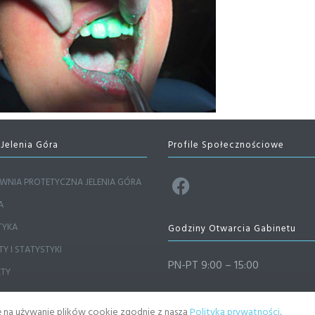
 Jelenia Góra
Profile Społecznościowe
WNIA PROTETYCZNA JELENIA GÓRA
A
TYKA
Godziny Otwarcia Gabinetu
Y I STATYSTYKI
PN-PT 9:00 – 15:00
KTY
dę na używanie plików cookie zgodnie z naszą
Polityką prywatności
.
|
OCHRONA DANYCH
PRACOWNIA 