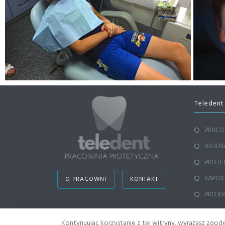
Teledent
PRACO
HIGIEN
PROTE
RAPORT
O PRACOWNI
KONTAKT
PROJE
Kontynuując korzystanie z tej witryny, wyrażasz zgo
© COPYRIGHT - TELEDENT.COM.PL |
POLITYKA PRYWATNOŚCI