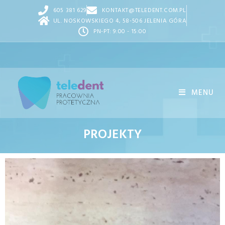
605 381 629
KONTAKT@TELEDENT.COM.PL
UL. NOSKOWSKIEGO 4, 58-506 JELENIA GÓRA
PN-PT: 9:00 - 15:00
MENU
PROJEKTY