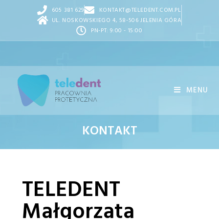
605 381 629
KONTAKT@TELEDENT.COM.PL
UL. NOSKOWSKIEGO 4, 58-506 JELENIA GÓRA
PN-PT: 9:00 - 15:00
MENU
KONTAKT
TELEDENT
Małgorzata